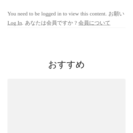
問
欄
You need to be logged in to view this content. お願い
『VIO
Case
Log In
. あなたは会員ですか ?
会員について
Quiz
76
へ
投
の
質
稿
問』)
おすすめ
ナ
ビ
ゲ
ー
シ
ョ
ン