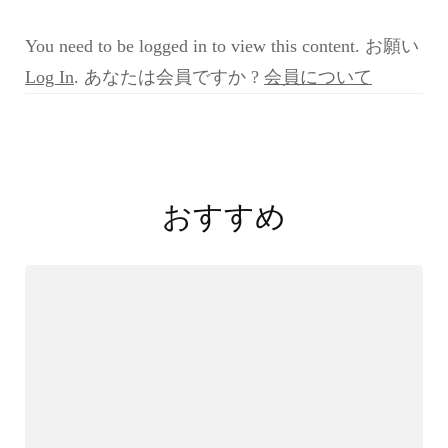
例
検
You need to be logged in to view this content. お願い
討
会
Log In
. あなたは会員ですか ?
会員について
ZERO
第
3
投
回
症
稿
例
おすすめ
10
ナ
2020
ビ
年
8
ゲ
月
ー
22
日)
シ
ョ
ン