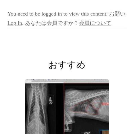
例
検
You need to be logged in to view this content. お願い
討
会
Log In
. あなたは会員ですか ?
会員について
ZERO
第
3
投
回
症
稿
例
おすすめ
6
ナ
2020
ビ
年
8
ゲ
月
ー
22
日)
シ
ョ
ン