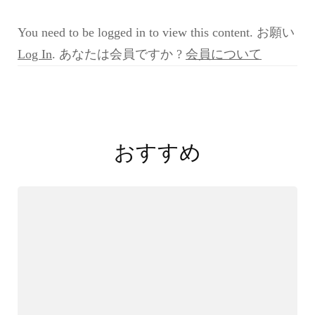
例
検
You need to be logged in to view this content. お願い
討
会
Log In
. あなたは会員ですか ?
会員について
1st
第
6
投
回
症
稿
例
おすすめ
2
ナ
2021
ビ
年
6
ゲ
月
ー
26
日
シ
増
ョ
山
先
ン
生
2)