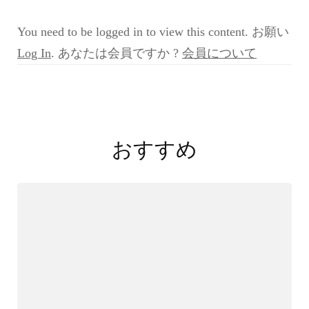
例
検
You need to be logged in to view this content. お願い
討
会
Log In
. あなたは会員ですか ?
会員について
1st
第
6
投
回
症
稿
例
おすすめ
7
ナ
2021
ビ
年
6
ゲ
月
ー
26
日
シ
中
ョ
西
先
ン
生)