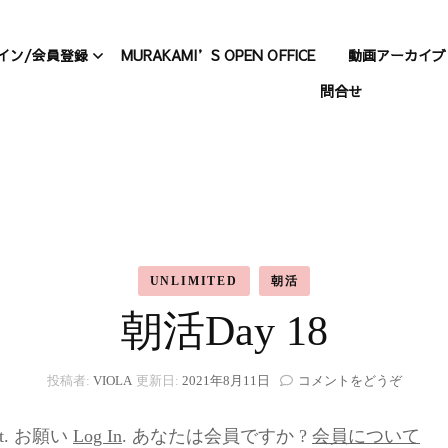
イン/会員登録
MURAKAMI’S OPEN OFFICE
動画アーカイブ
問合せ
について
会員登録
動画アー
Standard
A動画アーカイブ
ログイン
動画アー
パスワードのリセット
Unlimited
n
UNLIMITED
朝活
プロフィール
村上、仕
朝活Day 18
(朝
投稿者:
VIOLA
更新日:
2021年8月11日
コメントをどうぞ
活
Day
ntent. お願い
Log In
. あなたは会員ですか ?
会員について
18)