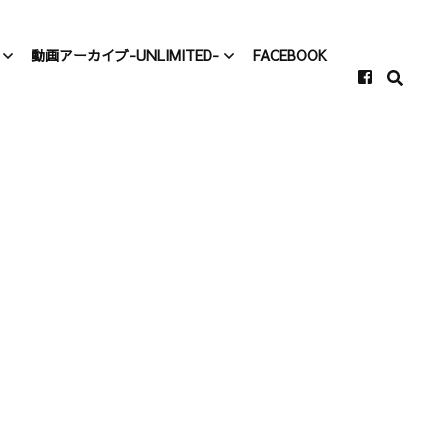
動画アーカイブ-UNLIMITED-
FACEBOOK
カイブ-
動画アーカイブ-
-
Unlimited-
カイブ-
村上、仕事をする！
-
質問欄
事をする！
VIOLA TALK
症例検討会
ミニレクチャー