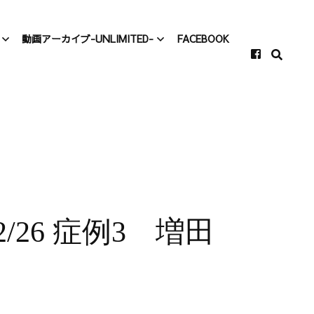
動画アーカイブ-UNLIMITED-
FACEBOOK
カイブ-
動画アーカイブ-
-
Unlimited-
カイブ-
村上、仕事をする！
-
質問欄
事をする！
VIOLA TALK
2/26 症例3 増田
症例検討会
ミニレクチャー
A