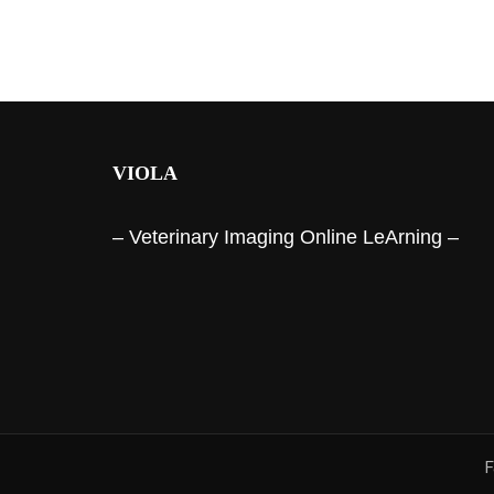
VIOLA
– Veterinary Imaging Online LeArning –
F