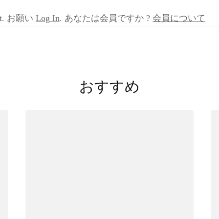
症
例
ntent. お願い
Log In
. あなたは会員ですか ?
会員について
検
討
会
3rd
第
2
回
おすすめ
2022/2/
症
例
3
増
田
先
生
1)