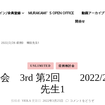
イン/会員登録
MURAKAMI’S OPEN OFFICE
動画アーカイブ
問合せ
について
会員登録
動画アー
Standard
A動画アーカイブ
ログイン
2022/2/26 症例3 増田先生1
動画アー
パスワードのリセット
Unlimited
n
UNLIMITED
症例検討会
プロフィール
村上、仕
会 3rd 第2回 2022/
先生1
(VIOL
投稿者:
VIOLA
更新日:
2022年3月25日
コメントをどうぞ