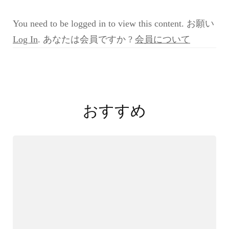
症
例
You need to be logged in to view this content. お願い
検
討
Log In
. あなたは会員ですか ?
会員について
会
3rd
第
投
5
回
稿
2022/05/2
おすすめ
症
ナ
例
ビ
3
大
ゲ
道
ー
先
生)
シ
ョ
ン