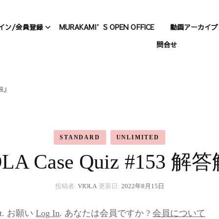
イン/会員登録
MURAKAMI’S OPEN OFFICE
動画アーカイブ
問合せ
について
会員登録
動画アー
Standard
A動画アーカイブ
ログイン
解説』
動画アー
パスワードのリセット
Unlimited
n
STANDARD
UNLIMITED
プロフィール
村上、仕
LA Case Quiz #153 
投稿者:
VIOLA
更新日:
2022年8月15日
ntent. お願い
Log In
. あなたは会員ですか ?
会員について