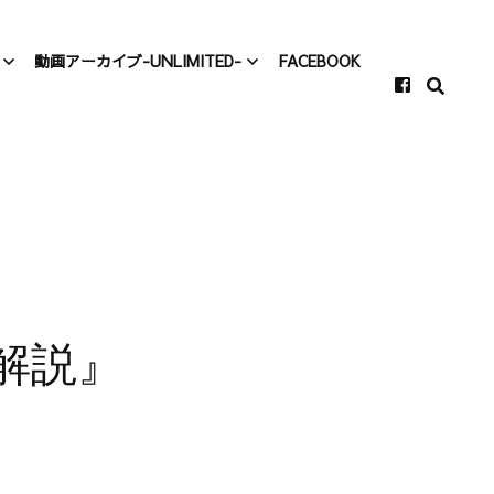
動画アーカイブ-UNLIMITED-
FACEBOOK
カイブ-
動画アーカイブ-
-
Unlimited-
カイブ-
村上、仕事をする！
-
質問欄
事をする！
VIOLA TALK
解答解説』
症例検討会
ミニレクチャー