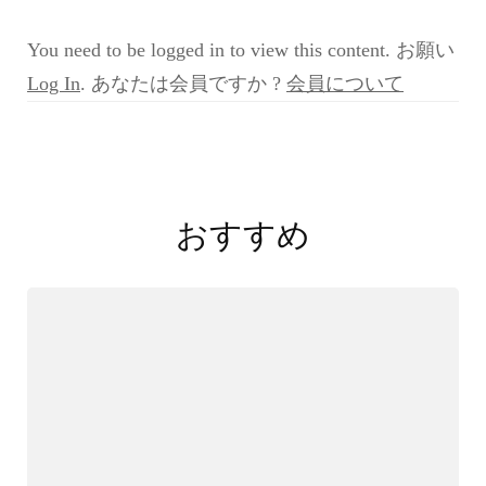
問
欄
You need to be logged in to view this content. お願い
『VIOLA
Case
Log In
. あなたは会員ですか ?
会員について
Quiz
158
へ
投
の
質
稿
問』)
おすすめ
ナ
ビ
ゲ
ー
シ
ョ
ン