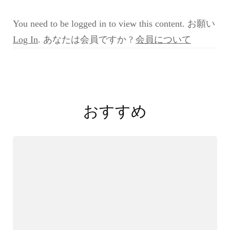
例
4：
You need to be logged in to view this content. お願い
増
田
Log In
. あなたは会員ですか ?
会員について
先
生
2
投
VIOLA
症
稿
例
おすすめ
検
ナ
討
ビ
会
4th
ゲ
第
ー
3
回
シ
2022/09/2
ョ
ン